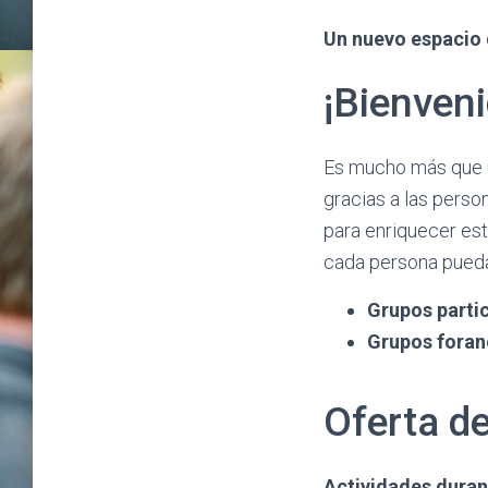
Un nuevo espacio d
¡Bienven
Es mucho más que u
gracias a las perso
para enriquecer est
cada persona pueda
Grupos parti
Grupos fora
Oferta d
Actividades duran