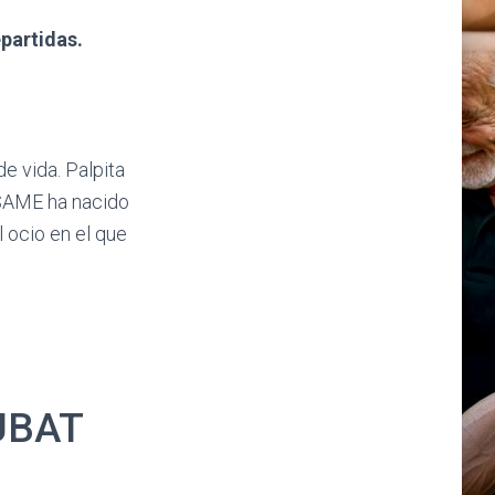
epartidas.
e vida. Palpita
ISAME ha nacido
 ocio en el que
LUBAT