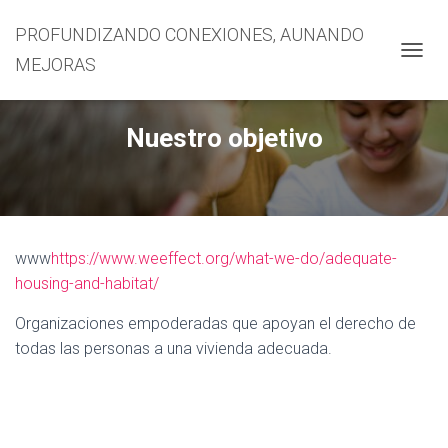
PROFUNDIZANDO CONEXIONES, AUNANDO
MEJORAS
CAMBI
Nuestro objetivo
www
https://www.weeffect.org/what-we-do/adequate-
housing-and-habitat/
Organizaciones empoderadas que apoyan el derecho de
todas las personas a una vivienda adecuada.