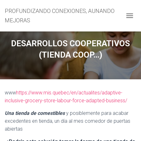
PROFUNDIZANDO CONEXIONES, AUNANDO
MEJORAS
CAMBI
DESARROLLOS COOPERATIVOS
(TIENDA COOP…)
www
https://www.mis.quebec/en/actualites/adaptive-
inclusive-grocery-store-labour-force-adapted-business/
Una tienda de comestibles
y posiblemente para acabar
excedentes en tienda, un día al mes comedor de puertas
abiertas